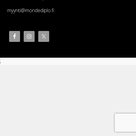
myynti@mondediplo.fi
;