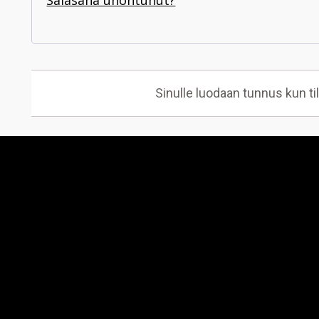
Salasana unohtunut?
Sinulle luodaan tunnus kun til