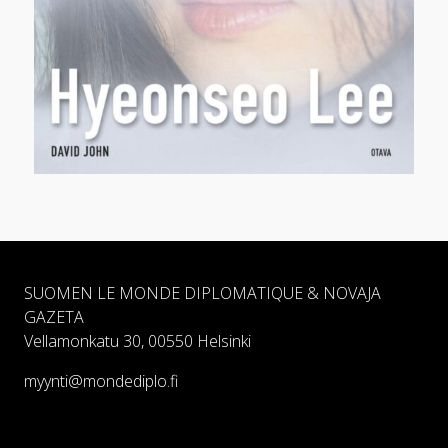
SUOMEN LE MONDE DIPLOMATIQUE & NOVAJA
GAZETA
Vellamonkatu 30, 00550 Helsinki
myynti@mondediplo.fi