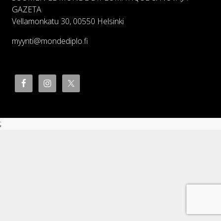
GAZETA
Vellamonkatu 30, 00550 Helsinki
myynti@mondediplo.fi
;