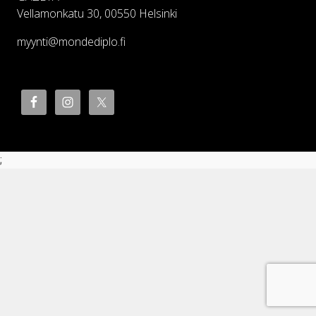
Vellamonkatu 30, 00550 Helsinki
myynti@mondediplo.fi
;