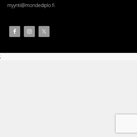
myynti@mondediplo.fi
;