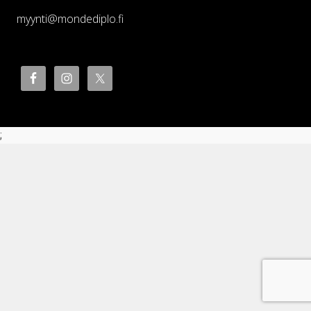
myynti@mondediplo.fi
;