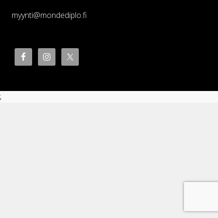
myynti@mondediplo.fi
;