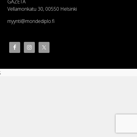
GAZETA
Vellamonkatu 30, 00550 Helsinki
myynti@mondediplo.fi
;