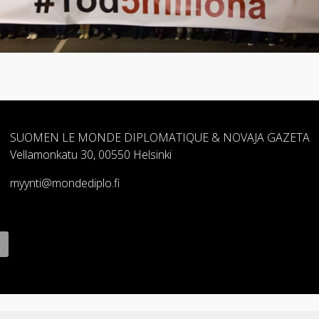
SUOMEN LE MONDE DIPLOMATIQUE & NOVAJA GAZETA
Vellamonkatu 30, 00550 Helsinki
myynti@mondediplo.fi