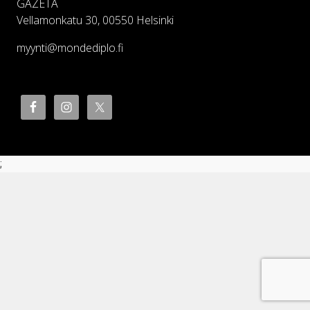
GAZETA
Vellamonkatu 30, 00550 Helsinki
myynti@mondediplo.fi
;