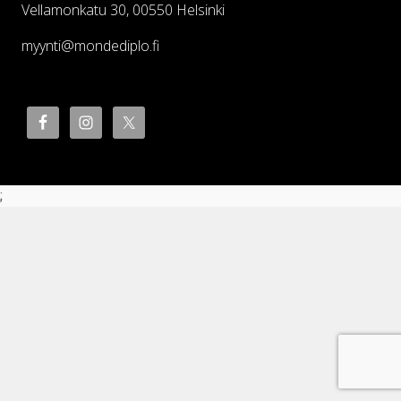
Vellamonkatu 30, 00550 Helsinki
myynti@mondediplo.fi
;