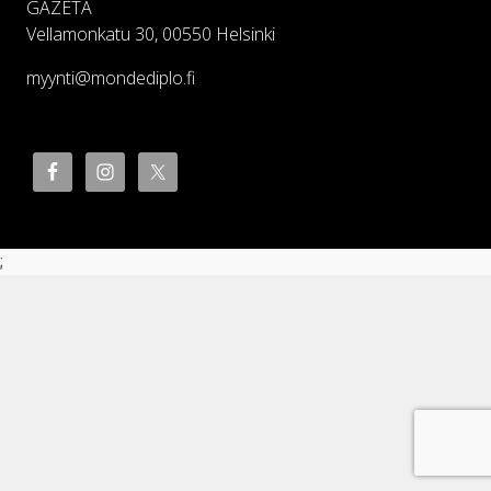
GAZETA
Vellamonkatu 30, 00550 Helsinki
myynti@mondediplo.fi
;