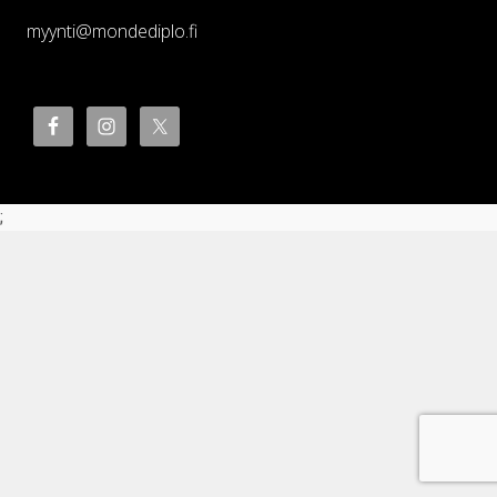
myynti@mondediplo.fi
;