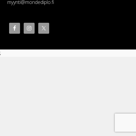
myynti@mondediplo.fi
;