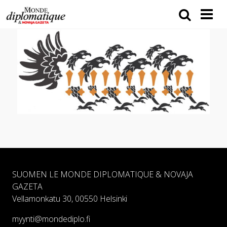
SUOMEN LE MONDE DIPLOMATIQUE & NOVAJA
GAZETA
Vellamonkatu 30, 00550 Helsinki
myynti@mondediplo.fi