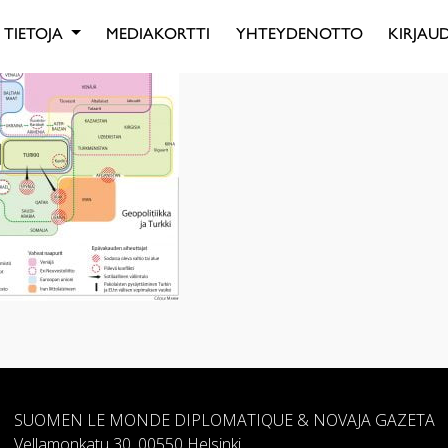
TIETOJA
MEDIAKORTTI
YHTEYDENOTTO
KIRJAUD
SUOMEN LE MONDE DIPLOMATIQUE & NOVAJA GAZETA
Vellamonkatu 30, 00550 Helsinki