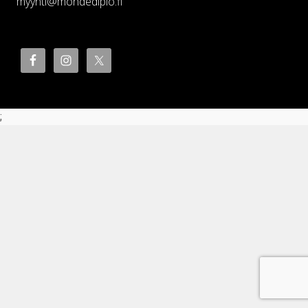
myynti@mondediplo.fi
;