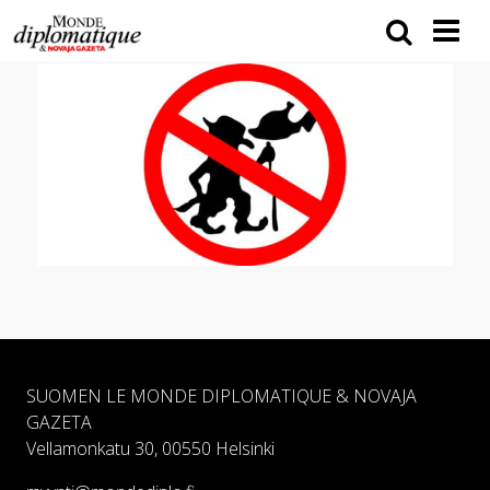
SUOMEN LE MONDE DIPLOMATIQUE & NOVAJA
GAZETA
Vellamonkatu 30, 00550 Helsinki