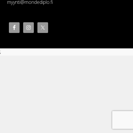
myynti@mondediplo.fi
;