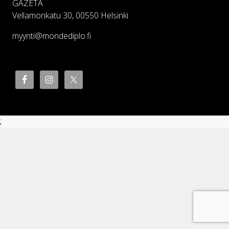
GAZETA
Vellamonkatu 30, 00550 Helsinki
myynti@mondediplo.fi
;