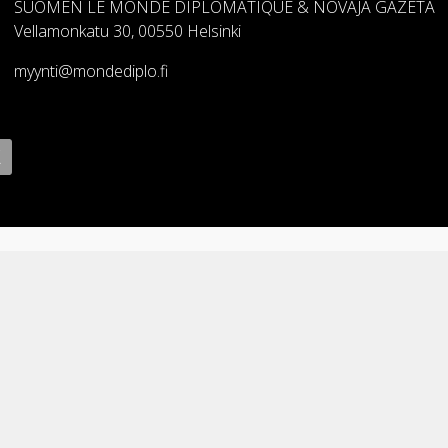
SUOMEN LE MONDE DIPLOMATIQUE & NOVAJA GAZETA
Vellamonkatu 30, 00550 Helsinki
myynti@mondediplo.fi