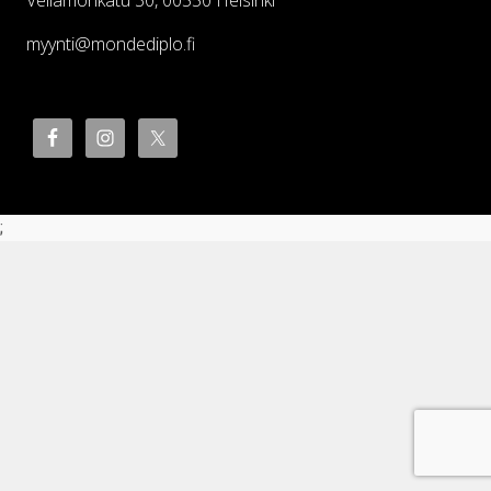
myynti@mondediplo.fi
;