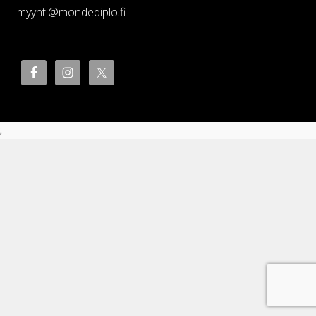
myynti@mondediplo.fi
;