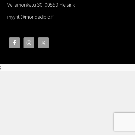
Vellamonkatu 30, 00550 Helsinki
myynti@mondediplo.fi
;