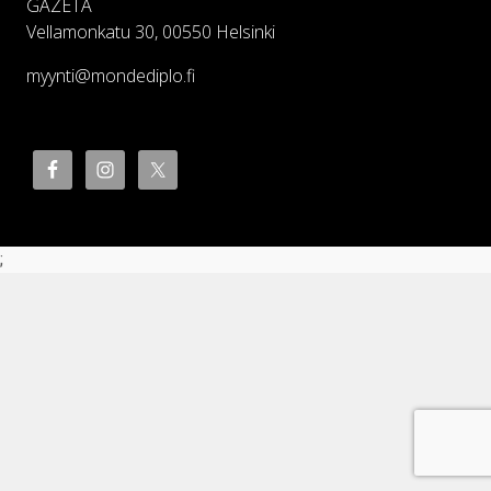
GAZETA
Vellamonkatu 30, 00550 Helsinki
myynti@mondediplo.fi
;