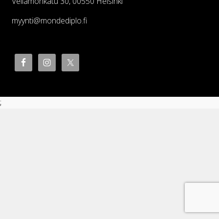
Vellamonkatu 30, 00550 Helsinki
myynti@mondediplo.fi
;