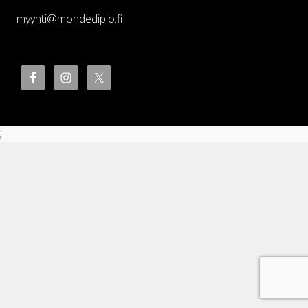
myynti@mondediplo.fi
;