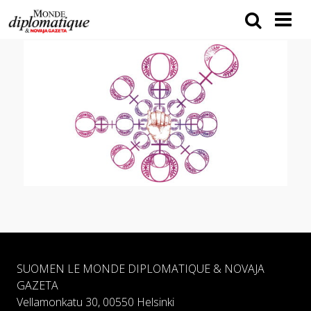
SUOMEN LE MONDE DIPLOMATIQUE & NOVAJA
GAZETA
Vellamonkatu 30, 00550 Helsinki