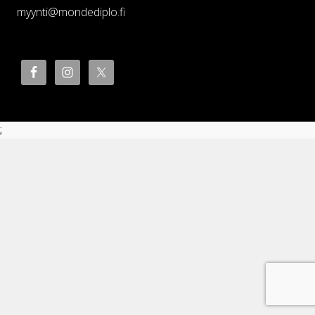
myynti@mondediplo.fi
;