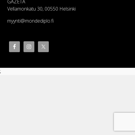
GAZETA
Vellamonkatu 30, 00550 Helsinki
myynti@mondediplo.fi
;