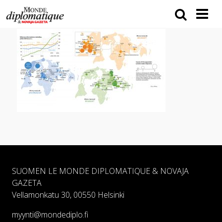
SUOMEN LE MONDE DIPLOMATIQUE & NOVAJA
GAZETA
Vellamonkatu 30, 00550 Helsinki
myynti@mondediplo.fi