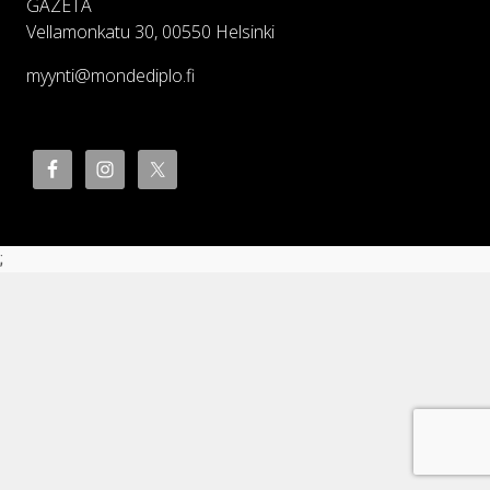
GAZETA
Vellamonkatu 30, 00550 Helsinki
myynti@mondediplo.fi
;