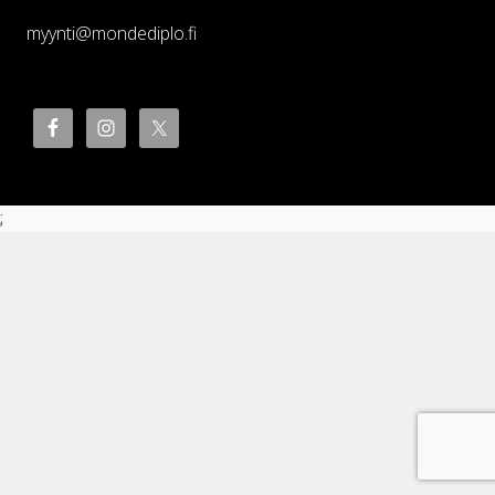
myynti@mondediplo.fi
;