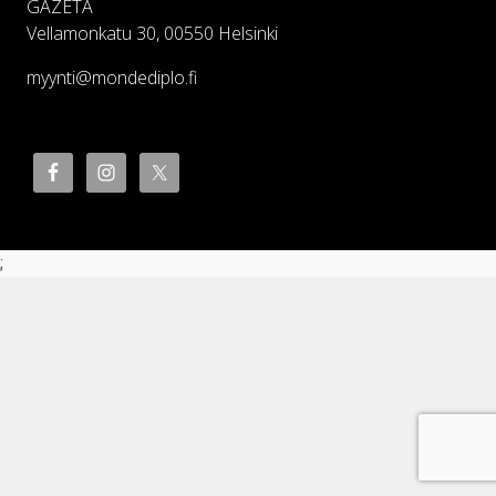
GAZETA
Vellamonkatu 30, 00550 Helsinki
myynti@mondediplo.fi
;