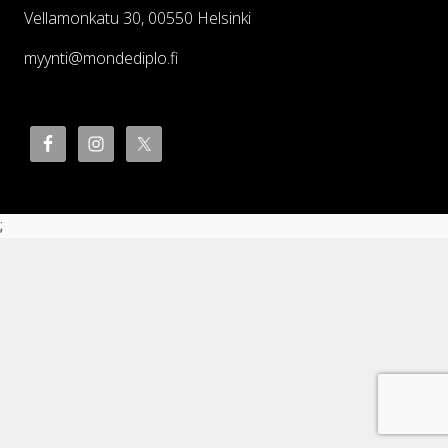
Vellamonkatu 30, 00550 Helsinki
myynti@mondediplo.fi
;