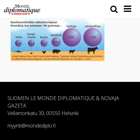
SUOMEN LE MONDE DIPLOMATIQUE & NOVAJA
GAZETA
Vellamonkatu 30, 00550 Helsinki
myynti@mondediplo.fi