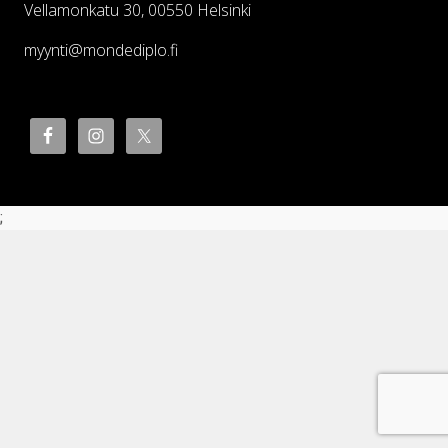
Vellamonkatu 30, 00550 Helsinki
myynti@mondediplo.fi
;