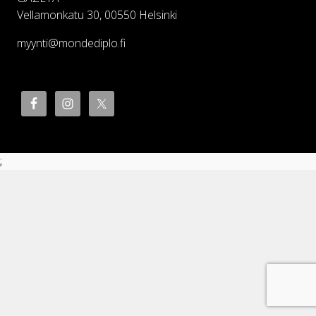
Vellamonkatu 30, 00550 Helsinki
myynti@mondediplo.fi
;