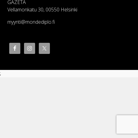
GAZETA
Vellamonkatu 30, 00550 Helsinki
myynti@mondediplo.fi
;