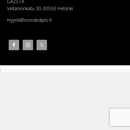
GAZETA
Vellamonkatu 30, 00550 Helsinki
myynti@mondediplo.fi
;