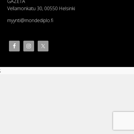
GAZETA
Vellamonkatu 30, 00550 Helsinki
myynti@mondediplo.fi
;