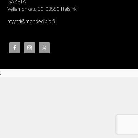
GAZETA
Vellamonkatu 30, 00550 Helsinki
myynti@mondediplo.fi
;