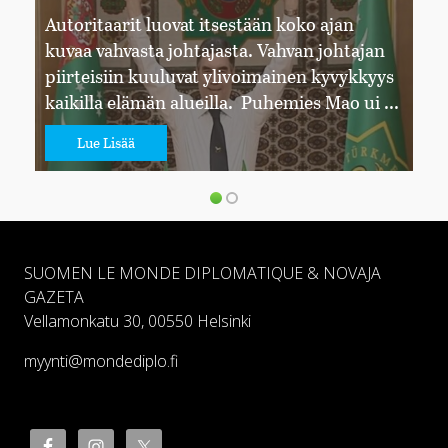
Autoritaarit luovat itsestään koko ajan
kuvaa vahvasta johtajasta. Vahvan johtajan
piirteisiin kuuluvat ylivoimainen kyvykkyys
kaikilla elämän alueilla. Puhemies Mao ui ...
Lue Lisää
SUOMEN LE MONDE DIPLOMATIQUE & NOVAJA
GAZETA
Vellamonkatu 30, 00550 Helsinki
myynti@mondediplo.fi