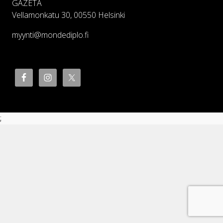
GAZETA
Vellamonkatu 30, 00550 Helsinki
myynti@mondediplo.fi
;