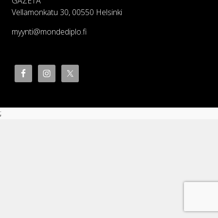
GAZETA
Vellamonkatu 30, 00550 Helsinki
myynti@mondediplo.fi
;