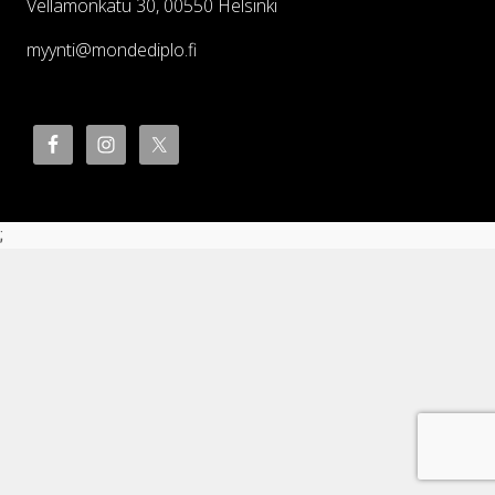
Vellamonkatu 30, 00550 Helsinki
myynti@mondediplo.fi
;