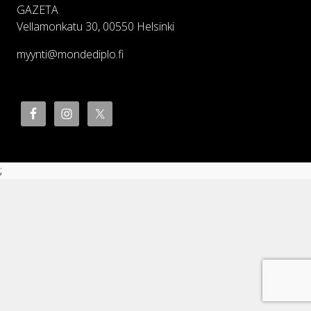
GAZETA
Vellamonkatu 30, 00550 Helsinki
myynti@mondediplo.fi
;