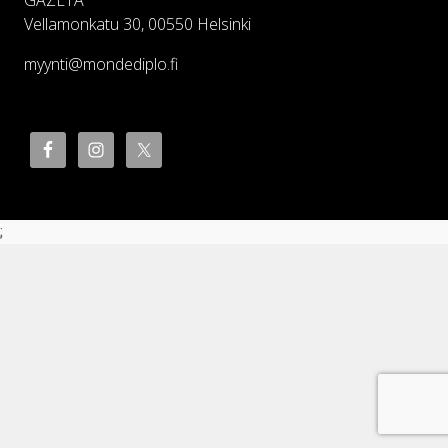
GAZETA
Vellamonkatu 30, 00550 Helsinki
myynti@mondediplo.fi
;