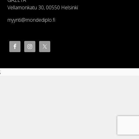
GAZETA
Vellamonkatu 30, 00550 Helsinki
myynti@mondediplo.fi
;