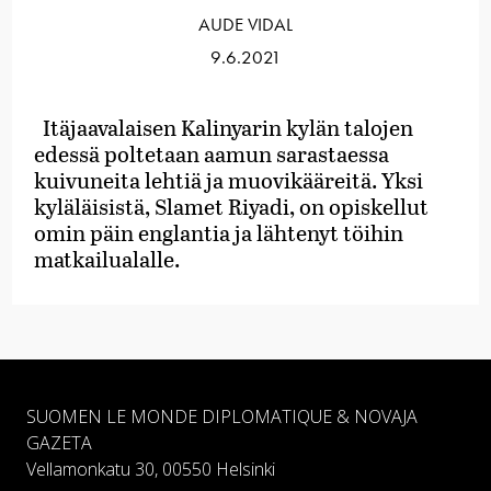
AUDE VIDAL
9.6.2021
Itäjaavalaisen Kalinyarin kylän talojen
edessä poltetaan aamun sarastaessa
kuivuneita lehtiä ja muovikääreitä. Yksi
kyläläisistä, Slamet Riyadi, on opiskellut
omin päin englantia ja lähtenyt töihin
matkailualalle.
SUOMEN LE MONDE DIPLOMATIQUE & NOVAJA
GAZETA
Vellamonkatu 30, 00550 Helsinki