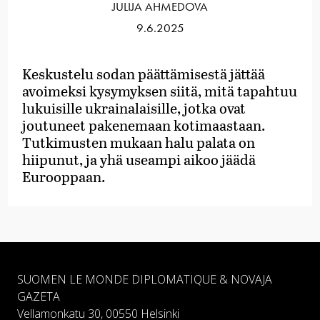
JULIJA AHMEDOVA
9.6.2025
Keskustelu sodan päättämisestä jättää
avoimeksi kysymyksen siitä, mitä tapahtuu
lukuisille ukrainalaisille, jotka ovat
joutuneet pakenemaan kotimaastaan.
Tutkimusten mukaan halu palata on
hiipunut, ja yhä useampi aikoo jäädä
Eurooppaan.
SUOMEN LE MONDE DIPLOMATIQUE & NOVAJA
GAZETA
Vellamonkatu 30, 00550 Helsinki